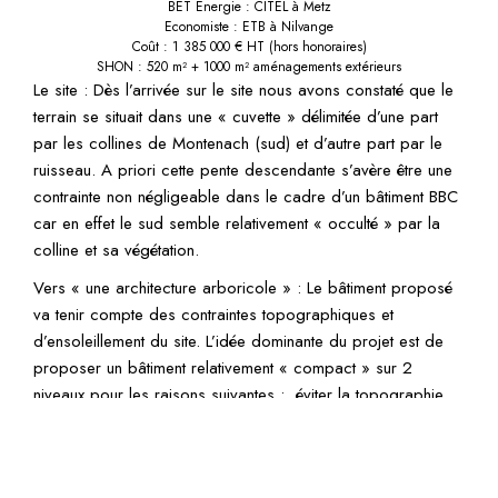
BET Energie : CITEL à Metz
Economiste : ETB à Nilvange
Coût : 1 385 000 € HT (hors honoraires)
SHON : 520 m² + 1000 m² aménagements extérieurs
Le site :
Dès l’arrivée sur le site nous avons constaté que le
terrain se situait dans une « cuvette » délimitée d’une part
par les collines de Montenach (sud) et d’autre part par le
ruisseau. A priori cette pente descendante s’avère être une
contrainte non négligeable dans le cadre d’un bâtiment BBC
car en effet le sud semble relativement « occulté » par la
colline et sa végétation.
Vers « une architecture arboricole » :
Le bâtiment proposé
va tenir compte des contraintes topographiques et
d’ensoleillement du site. L’idée dominante du projet est de
proposer un bâtiment relativement
« compact »
sur 2
niveaux pour les raisons suivantes : éviter la topographie
générale défavorable du site – Monter la structure afin
d’aller chercher la lumière au sud. De plus la volonté de
notre équipe à été d’offrir une
vision la plus proche de la