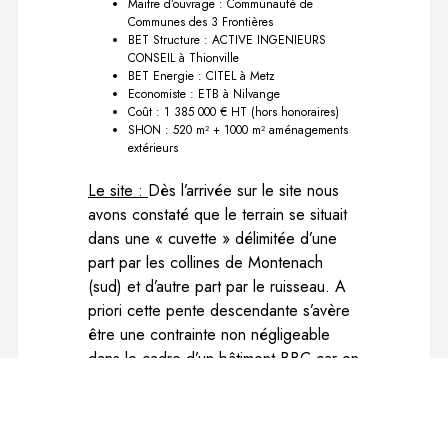
Maitre d’ouvrage : Communauté de
Communes des 3 Frontières
BET Structure : ACTIVE INGENIEURS
CONSEIL à Thionville
BET Energie : CITEL à Metz
Economiste : ETB à Nilvange
Coût : 1 385 000 € HT (hors honoraires)
SHON : 520 m² + 1000 m² aménagements
extérieurs
Le site :
Dès l’arrivée sur le site nous
avons constaté que le terrain se situait
dans une « cuvette » délimitée d’une
part par les collines de Montenach
(sud) et d’autre part par le ruisseau. A
priori cette pente descendante s’avère
être une contrainte non négligeable
dans le cadre d’un bâtiment BBC car en
effet le sud semble relativement
« occulté » par la colline et sa
végétation.