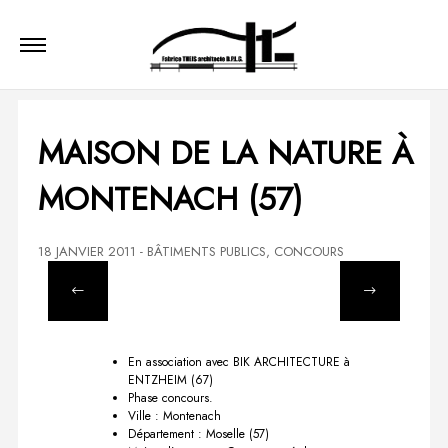
MAISON DE LA NATURE À
MONTENACH (57)
18 JANVIER 2011
-
BÂTIMENTS PUBLICS
,
CONCOURS
En association avec BIK ARCHITECTURE à
ENTZHEIM (67)
Phase concours.
Ville : Montenach
Département : Moselle (57)