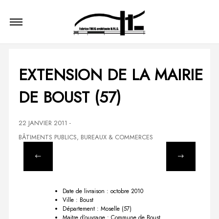
EXTENSION DE LA MAIRIE
DE BOUST (57)
22 JANVIER 2011
-
BÂTIMENTS PUBLICS
,
BUREAUX & COMMERCES
Date de livraison : octobre 2010
Ville : Boust
Département : Moselle (57)
Maitre d’ouvrage : Commune de Boust