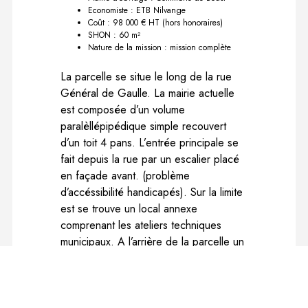
Economiste : ETB Nilvange
Coût : 98 000 € HT (hors honoraires)
SHON : 60 m²
Nature de la mission : mission complète
La parcelle se situe le long de la rue
Général de Gaulle. La mairie actuelle
est composée d’un volume
paralèllépipédique simple recouvert
d’un toit 4 pans. L’entrée principale se
fait depuis la rue par un escalier placé
en façade avant. (problème
d’accéssibilité handicapés). Sur la limite
est se trouve un local annexe
comprenant les ateliers techniques
municipaux. A l’arrière de la parcelle un
mur de soutainement vient retenir les
terres de la parcelles mitoyenne coté
nord sur une hauteur d’environ 3,30m.
Sur le flanc est des locaux de la mairie