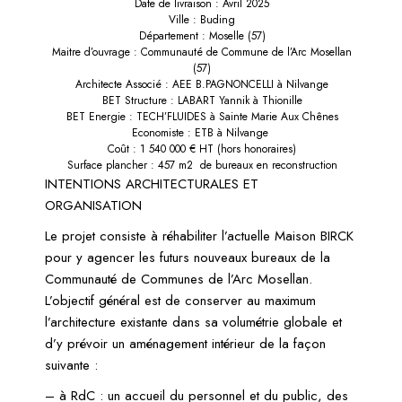
Date de livraison : Avril 2025
Ville : Buding
Département : Moselle (57)
Maitre d’ouvrage : Communauté de Commune de l’Arc Mosellan
(57)
Architecte Associé : AEE B.PAGNONCELLI à Nilvange
BET Structure : LABART Yannik à Thionille
BET Energie : TECH’FLUIDES à Sainte Marie Aux Chênes
Economiste : ETB à Nilvange
Coût : 1 540 000 € HT (hors honoraires)
Surface plancher : 457 m2 de bureaux en reconstruction
INTENTIONS ARCHITECTURALES ET
ORGANISATION
Le projet consiste à réhabiliter l’actuelle Maison BIRCK
pour y agencer les futurs nouveaux bureaux de la
Communauté de Communes de l’Arc Mosellan.
L’objectif général est de conserver au maximum
l’architecture existante dans sa volumétrie globale et
d’y prévoir un aménagement intérieur de la façon
suivante :
– à RdC : un accueil du personnel et du public, des